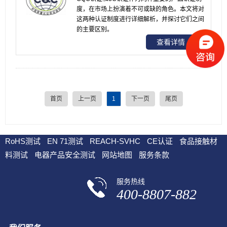
度，在市场上扮演着不可或缺的角色。本文将对
这两种认证制度进行详细解析，并探讨它们之间
的主要区别。
查看详情
首页
上一页
1
下一页
尾页
RoHS测试
EN 71测试
REACH-SVHC
CE认证
食品接触材
料测试
电器产品安全测试
网站地图
服务条款
服务热线
400-8807-882