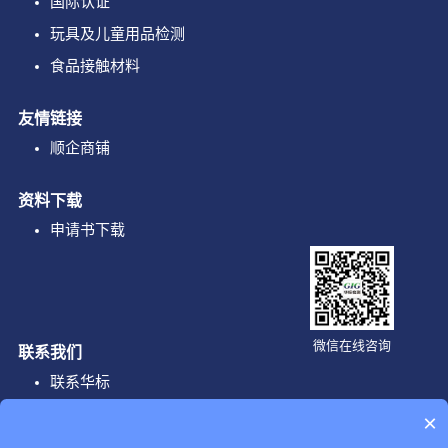
国际认证
玩具及儿童用品检测
食品接触材料
友情链接
顺企商铺
资料下载
申请书下载
微信在线咨询
联系我们
联系华标
×
企业邮箱