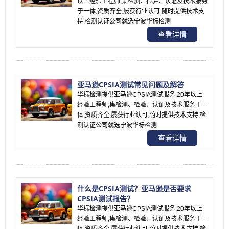
以上经验工程师,集检测、检验、认证及技术服务
于一体,资质齐全,屡获行业认可,随时提供技术支
持,检测认证公司就选宁波华标检测
查看详情
亚马逊CPSIA测试常见问题及解答
华标检测提供亚马逊CPSIA测试服务,20年以上
经验工程师,集检测、检验、认证及技术服务于一
体,资质齐全,屡获行业认可,随时提供技术支持,检
测认证公司就选宁波华标检测
查看详情
什么是CPSIA测试？亚马逊是否要求
CPSIA测试报告？
华标检测提供亚马逊CPSIA测试服务,20年以上
经验工程师,集检测、检验、认证及技术服务于一