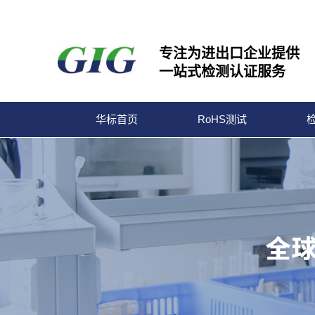
专注为进出口企业提供
一站式检测认证服务
华标首页
RoHS测试
宁波华标检测有