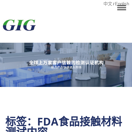
中文
English
/
华标首页
RoHS测试
检测项目
国际认证
宁波华标检测有
客户案例
资讯中心
关于华标
联系我们
标签：FDA食品接触材料