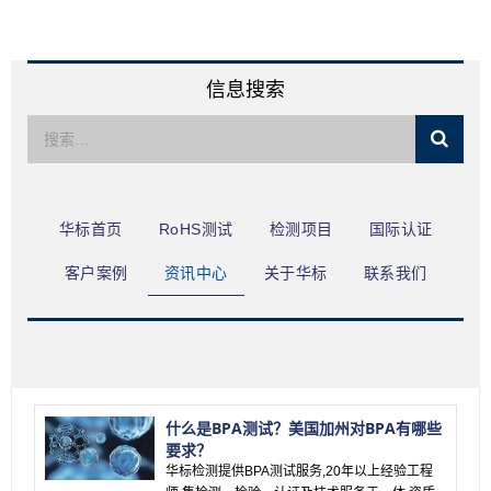
限公司
信息搜索
华标首页
RoHS测试
检测项目
国际认证
客户案例
资讯中心
关于华标
联系我们
什么是BPA测试？美国加州对BPA有哪些
要求？
华标检测提供BPA测试服务,20年以上经验工程