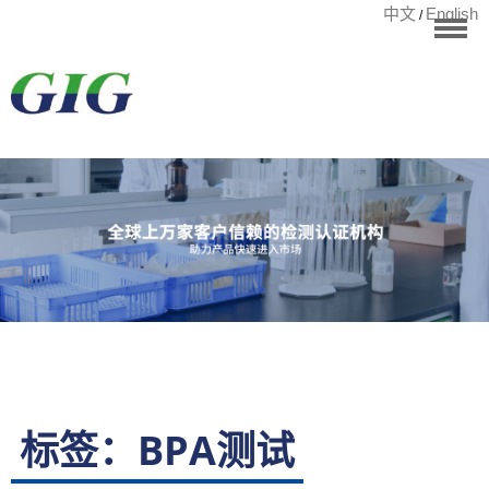
中文
English
/
华标首页
RoHS测试
检测项目
国际认证
宁波华标检测有
客户案例
资讯中心
关于华标
联系我们
标签：BPA测试