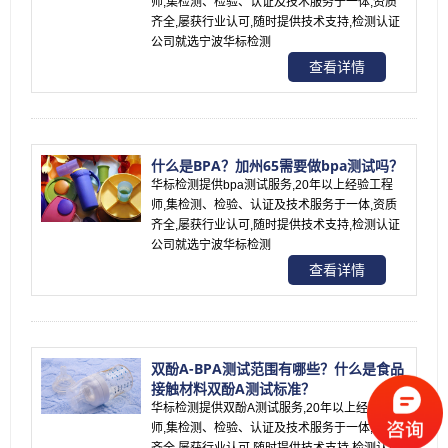
师,集检测、检验、认证及技术服务于一体,资质
齐全,屡获行业认可,随时提供技术支持,检测认证
公司就选宁波华标检测
查看详情
什么是BPA？加州65需要做bpa测试吗？
华标检测提供bpa测试服务,20年以上经验工程
师,集检测、检验、认证及技术服务于一体,资质
齐全,屡获行业认可,随时提供技术支持,检测认证
公司就选宁波华标检测
查看详情
双酚A-BPA测试范围有哪些？什么是食品
接触材料双酚A测试标准？
华标检测提供双酚A测试服务,20年以上经验工程
师,集检测、检验、认证及技术服务于一体,资质