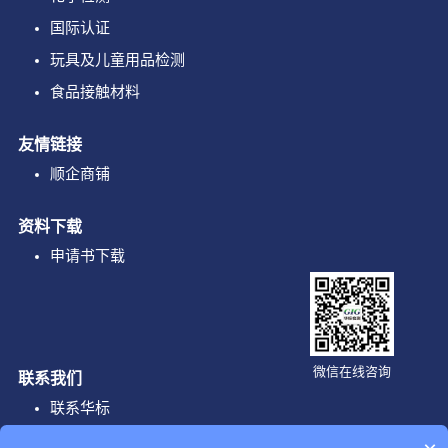
国际认证
玩具及儿童用品检测
食品接触材料
友情链接
顺企商铺
资料下载
申请书下载
微信在线咨询
联系我们
联系华标