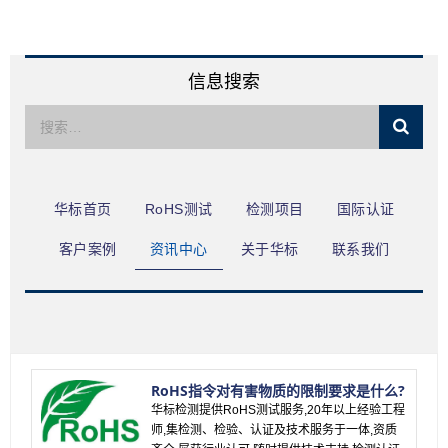
限公司
信息搜索
华标首页
RoHS测试
检测项目
国际认证
客户案例
资讯中心
关于华标
联系我们
RoHS指令对有害物质的限制要求是什么?
华标检测提供RoHS测试服务,20年以上经验工程
师,集检测、检验、认证及技术服务于一体,资质