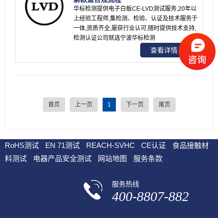
华标检测提供电子白板CE-LVD测试服务,20年以
上经验工程师,集检测、检验、认证及技术服务于
一体,资质齐全,屡获行业认可,随时提供技术支持,
检测认证公司就选宁波华标检测
查看详情
首页
上一页
1
下一页
尾页
RoHS测试
EN 71测试
REACH-SVHC
CE认证
食品接触材
料测试
电器产品安全测试
网站地图
服务条款
服务热线
400-8807-882