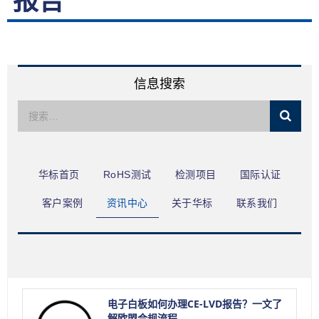
报告
限公司
信息搜索
华标首页
RoHS测试
检测项目
国际认证
客户案例
资讯中心
关于华标
联系我们
电子白板如何办理CE-LVD报告？一文了
解欧盟合规流程