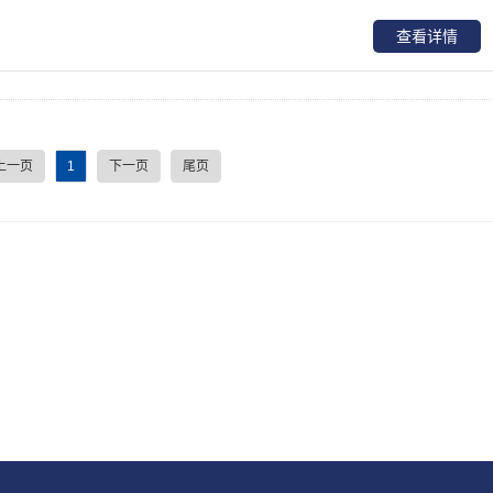
查看详情
上一页
1
下一页
尾页