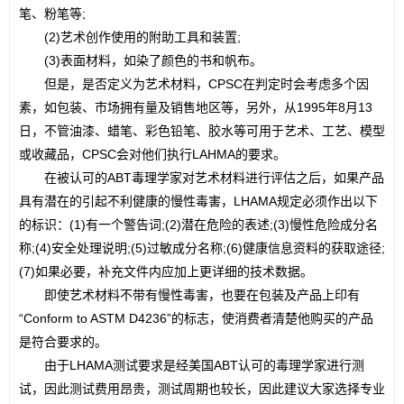
笔、粉笔等;
　　(2)艺术创作使用的附助工具和装置;
　　(3)表面材料，如染了颜色的书和帆布。
　　但是，是否定义为艺术材料，CPSC在判定时会考虑多个因
素，如包装、市场拥有量及销售地区等，另外，从1995年8月13
日，不管油漆、蜡笔、彩色铅笔、胶水等可用于艺术、工艺、模型
或收藏品，CPSC会对他们执行LAHMA的要求。
　　在被认可的ABT毒理学家对艺术材料进行评估之后，如果产品
具有潜在的引起不利健康的慢性毒害，LHAMA规定必须作出以下
的标识：(1)有一个警告词;(2)潜在危险的表述;(3)慢性危险成分名
称;(4)安全处理说明;(5)过敏成分名称;(6)健康信息资料的获取途径;
(7)如果必要，补充文件内应加上更详细的技术数据。
　　即使艺术材料不带有慢性毒害，也要在包装及产品上印有
“Conform to ASTM D4236”的标志，使消费者清楚他购买的产品
是符合要求的。
　　由于LHAMA测试要求是经美国ABT认可的毒理学家进行测
试，因此测试费用昂贵，测试周期也较长，因此建议大家选择专业