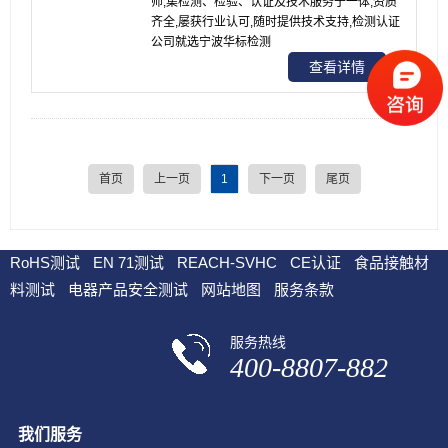
师,集检测、检验、认证及技术服务于一体,资质
齐全,屡获行业认可,随时提供技术支持,检测认证
公司就选宁波华标检测
查看详情
首页
上一页
1
下一页
尾页
RoHS测试
EN 71测试
REACH-SVHC
CE认证
食品接触材
料测试
电器产品安全测试
网站地图
服务条款
服务热线
400-8807-882
我们服务