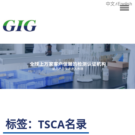
中文
English
/
华标首页
RoHS测试
检测项目
国际认证
宁波华标检测有
客户案例
资讯中心
关于华标
联系我们
标签：TSCA名录