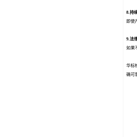
8.
即使
9.法
如果
华标
确可