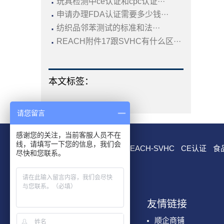
·
玩具检测中ce认证和cpc认证···
·
申请办理FDA认证需要多少钱···
·
纺织品邻苯测试的标准和法···
·
REACH附件17跟SVHC有什么区···
本文标签：
请您留言
感谢您的关注，当前客服人员不在
线，请填写一下您的信息，我们会
RoHS测试
EN 71测试
REACH-SVHC
CE认证
食
尽快和您联系。
我们服务
友情链接
化学检测
顺企商铺