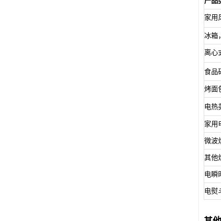
产品
家用
冰箱
离心
食品
烤面
电热
家用
微波
其他
电瞬
电熨