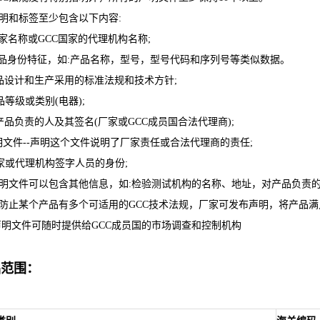
)声明和标签至少包含以下内容:
 厂家名称或GCC国家的代理机构名称;
 产品身份特征，如:产品名称，型号，型号代码和序列号等类似数据。
产品设计和生产采用的标准法规和技术方针;
品等级或类别(电器);
对产品负责的人及其签名(厂家或GCC成员国合法代理商);
声明文件--声明这个文件说明了厂家责任或合法代理商的责任;
厂家或代理机构签字人员的身份;
)声明文件可以包含其他信息，如:检验测试机构的名称、地址，对产品负责
)为防止某个产品有多个可适用的GCC技术法规，厂家可发布声明，将产品
) 声明文件可随时提供给GCC成员国的市场调查和控制机构
品范围：