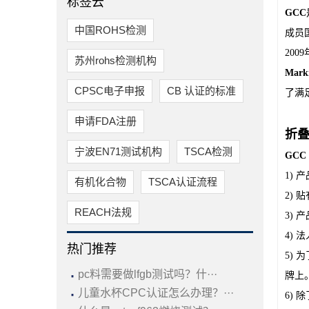
标签云
GCC
中国ROHS检测
成员
200
苏州rohs检测机构
Mar
CPSC电子申报
CB 认证的标准
了满
申请FDA注册
折
宁波EN71测试机构
TSCA检测
GCC 
1) 
有机化合物
TSCA认证流程
2)
REACH法规
3)
4) 
热门推荐
5) 
·
pc料需要做lfgb测试吗？什···
牌上
·
儿童水杯CPC认证怎么办理？···
6) 