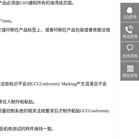
品必须由GSO通知所有的海湾成员国。
QQ咨询
于5mm。
位置，如固定或印刷在产品标签上，或者印刷在产品包装或者依据法规
电话咨询
在线咨询
微信咨询
这些标识不会对GCCConformity Marking产生混淆且不会
场推广责任人制作和粘贴。
制系统的相关法规要求后才制作粘贴GCCConformity 
公告机构测试的样件保持一致。