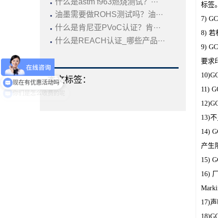
·
什么是astm f963燃烧测试？···
标签
·
油墨需要做ROHS测试吗？油···
7) 
·
什么是肯尼亚PVoC认证？肯···
8) 
·
什么是REACH认证_哪些产品···
9) 
要求
10)
本文标签：
现在有优惠活动吗
11)
12)
13)
14)
产生限
15)
16
Mar
17
18