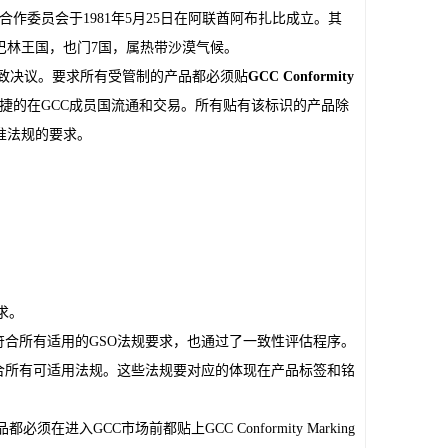
缩写。海湾合作委员会于1981年5月25日在阿联酋阿布扎比成立。其
巴林王国，也门7国，属热带沙漠气候。
g形成了一致决议。要求所有受管制的产品都必须贴
GCC Conformity 
捷的在GCC成员国流通和交易。所有贴有该标识的产品除
准法规的要求。
求。
承诺该产品符合所有适用的GSO法规要求，也通过了一致性评估程序。
表示该产品符合所有可适用法规。这些法规要对应的体现在产品标签和铭
入GCC市场前都贴上GCC Conformity Marking