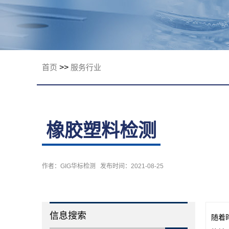
限公司
首页
>>
服务行业
橡胶塑料检测
作者：GIG华标检测 发布时间：2021-08-25
信息搜索
随着