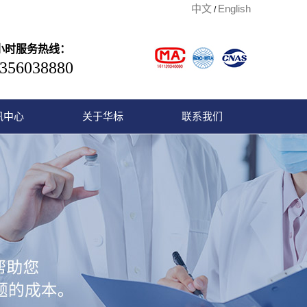
中文
English
/
4小时服务热线：
356038880
讯中心
关于华标
联系我们