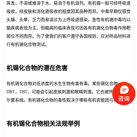
挥发，不溶或难溶于水，易溶于有机溶剂。有机锡一般可经呼吸道
吸收，经皮肤和消化道吸收的程度因其品种而异。中毒早期仅感觉
头痛、头晕、乏力而易误诊为上呼吸道感染。急性有机锡中毒均以
脑疾病表现为主，但脑病的临床表现可因各有机锡化合物毒作用靶
部位不同而异。
为了使我们的客户遵守
各国
规则，应对样品材料进
行有机锡化合物
测试
。
机锡化合物
的
潜在危害
有机锡化合物对低浓度的水生生物有害有毒。某些锡化合物，如
DBT，TBT，可能会引起皮肤刺激和眼睛刺激。它也被怀疑扰乱荷
尔蒙系统。有机锡化合物的毒性取决于哪些有机官能团与锡结合。
有机锡化合物相关法规举例