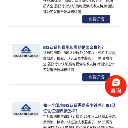
程师,集检测、检验、认证及技术服务于一体,资
质齐全,屡获行业认可,随时提供技术支持,检测认
证公司就选宁波华标检测
查看详情
BIS认证的费用和周期是怎么算的？
华标检测提供BIS认证服务,20年以上经验工程师,
集检测、检验、认证及技术服务于一体,资质齐
全,屡获行业认可,随时提供技术支持,检测认证公
司就选宁波华标检测
查看详情
做一个印度BIS认证需要多少钱呢？BIS认
证认证流程是怎样？
华标检测提供BIS认证服务,20年以上经验工程师,
集检测、检验、认证及技术服务于一体,资质齐