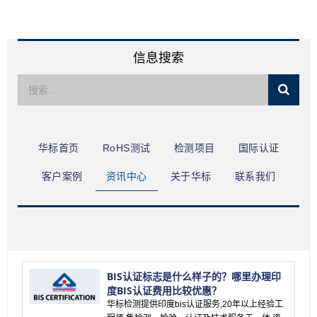
限公司
信息搜索
华标首页
RoHS测试
检测项目
国际认证
客户案例
资讯中心
关于华标
联系我们
BIS认证标志是什么样子的？哪里办理印
度BIS认证费用比较优惠？
华标检测提供印度bis认证服务,20年以上经验工