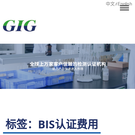
中文
English
/
华标首页
RoHS测试
检测项目
国际认证
宁波华标检测有
客户案例
资讯中心
关于华标
联系我们
标签：BIS认证费用