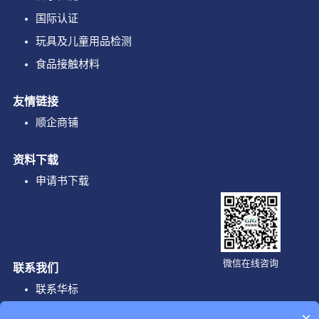
国际认证
玩具及儿童用品检测
食品接触材料
友情链接
顺企商铺
资料下载
申请书下载
微信在线咨询
联系我们
联系华标
×