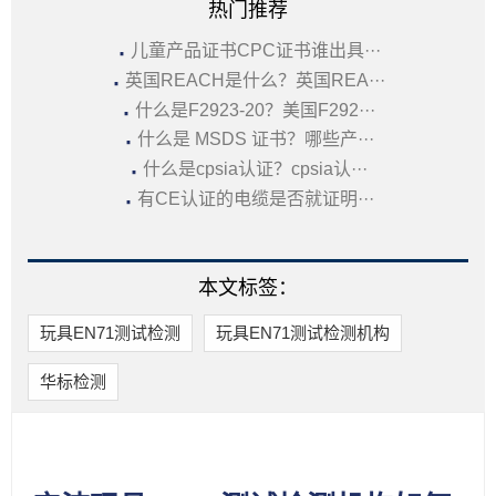
热门推荐
·
儿童产品证书CPC证书谁出具···
·
英国REACH是什么？英国REA···
·
什么是F2923-20？美国F292···
·
什么是 MSDS 证书？哪些产···
·
什么是cpsia认证？cpsia认···
·
有CE认证的电缆是否就证明···
本文标签：
玩具EN71测试检测
玩具EN71测试检测机构
华标检测