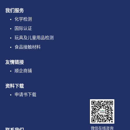
我们服务
化学检测
国际认证
玩具及儿童用品检测
食品接触材料
友情链接
顺企商铺
资料下载
申请书下载
微信在线咨询