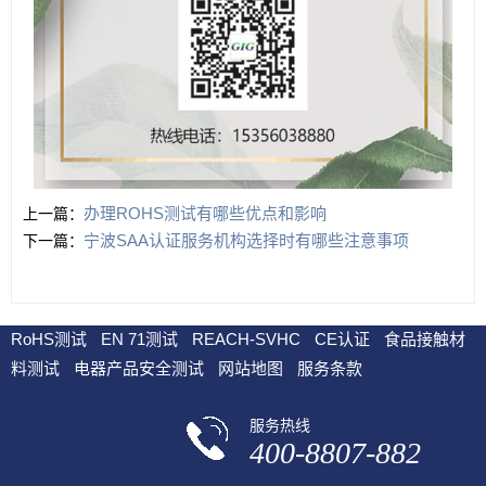
办理ROHS测试有哪些优点和影响
上一篇：
宁波SAA认证服务机构选择时有哪些注意事项
下一篇：
RoHS测试
EN 71测试
REACH-SVHC
CE认证
食品接触材
料测试
电器产品安全测试
网站地图
服务条款
服务热线
400-8807-882