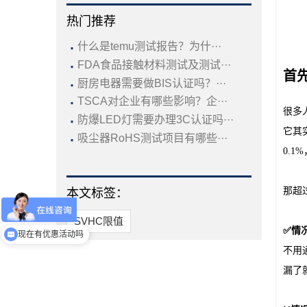
热门推荐
·
什么是temu测试报告？为什···
·
FDA食品接触材料测试及测试···
首
·
厨房电器需要做BIS认证吗？···
·
TSCA对企业有哪些影响？企···
很多
·
防爆LED灯需要办理3C认证吗···
它其
·
吸尘器RoHS测试项目有哪些···
0.
那超
本文标签：
SVHC限值
✅情况
现在有优惠活动吗
不用
漏了