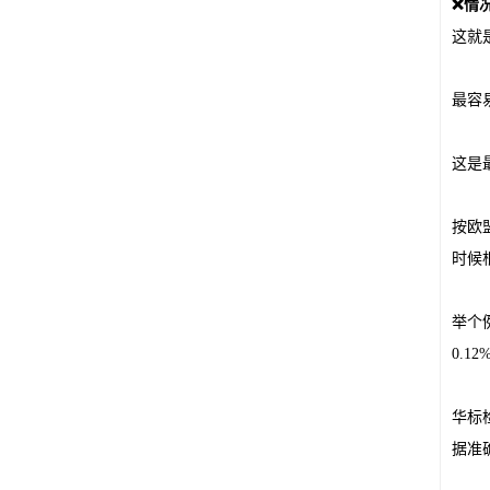
❌情况
这就
最容
这是
按欧
时候
举个
0.
华标
据准