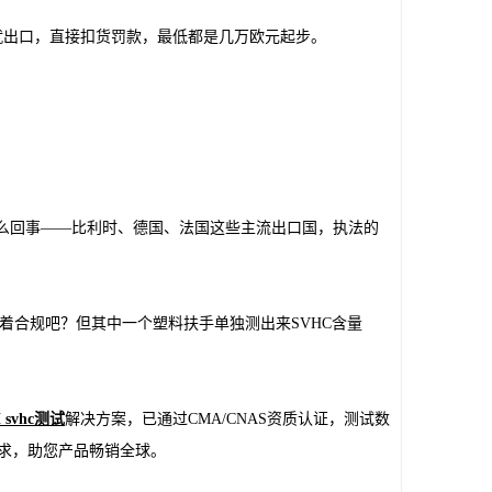
就出口，直接扣货罚款，最低都是几万欧元起步。
这么回事——比利时、德国、法国这些主流出口国，执法的
，看着合规吧？但其中一个塑料扶手单独测出来SVHC含量
 svhc测试
解决方案，已通过CMA/CNAS资质认证，测试数
求，助您产品畅销全球。