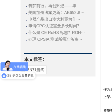
·
筑梦前行，再创辉煌——华···
·
美国加州法案更新：AB652法···
·
电器产品出口澳大利亚为什···
·
申请CPC认证需要多长时间？···
·
什么是 CE RoHS 标志？ROH···
·
办理 CPSIA 测试所需准备资···
本文标签：
现在有优惠活动吗
EN71测试
你们是怎么收费的呢
作为
上架
资质