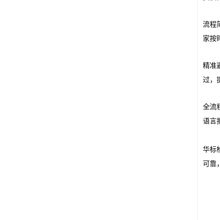
流程
家按
精准
过，
全流
语言
华标
可靠