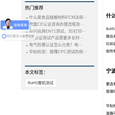
热门推荐
什么
·
什么是食品接触材料FCM法规···
·
欧盟CE认证咨询办理流程及···
Ro
·
新兴玩具EN71测试，3D打印···
现在有优惠活动吗
·
做出
UL认证测试产品需要多长时···
·
比如
电气防爆认证怎么分类？电···
·
些所
华标检测：搞懂CPC测试的核···
宁波
本文标签：
RoHS整机测试
要选
管理
华标
准确