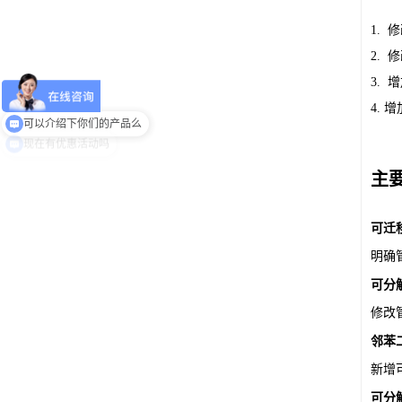
1.
2.
3.
4.
可以介绍下你们的产品么
主
可迁
明确
可分
修改
邻苯
新增
可分