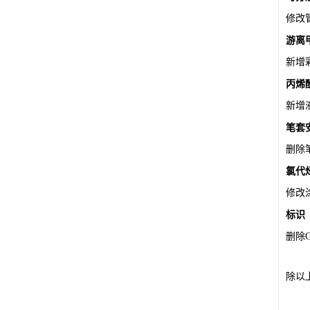
修改
游离
新增
丙烯
新增
笔套
删除
氯代
修改
标识
删除G
除以