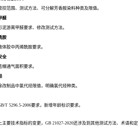
管控范围、测试方法、可分解芳香胺染料种类及限值。
甲醛
彩泥游离甲醛要求、修改测试方法。
酰胺
液体胶中丙烯酰胺要求。
安全
笔帽通气面积要求。
烃
涂改制品中氯代烃限值，明确氯代烃种类。
B/T 5296.5-2006要求，新增年龄标识要求。
上主要技术指标的变更，GB 21027-2020还涉及到其他测试方法、术语