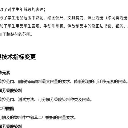
  修改了对学生年龄段的表达；
  修改了学生用品范围中彩泥、绘图仪尺、文具剪刀、课业簿册（练习类簿
  增加了学生用品学生圆规、手动削笔机、涂改制品中的修正贴书套、铅芯
 增加了胶黏剂的范围。
要技术指标变更
移元素
管控范围、删除指画颜料最大限量的要求、降低彩泥的可迁移元素的限值
解芳香胺染料
管控范围、测试方法、可分解芳香胺染料种类及限值。
二甲酸酯
可触及的塑料件中邻苯二甲酸酯的限量要求。
解芳香胺染料