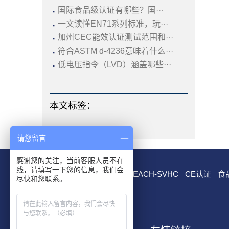
·
国际食品级认证有哪些？国···
·
一文读懂EN71系列标准，玩···
·
加州CEC能效认证测试范围和···
·
符合ASTM d-4236意味着什么···
·
低电压指令（LVD）涵盖哪些···
本文标签：
请您留言
感谢您的关注，当前客服人员不在
线，请填写一下您的信息，我们会
RoHS测试
EN 71测试
REACH-SVHC
CE认证
食
尽快和您联系。